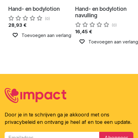
In bespreking
In bespreking
Hand- en bodylotion
Hand- en bodylotion
3,50
€
1,99
€
to charity
to charity
navulling
(0)
28,93
€
(0)
16,45
€
Toevoegen aan verlanglijst
Toevoegen aan verlangli
Door je in te schrijven ga je akkoord met ons
privacybeleid en ontvang je heel af en toe een update.
Abonneer