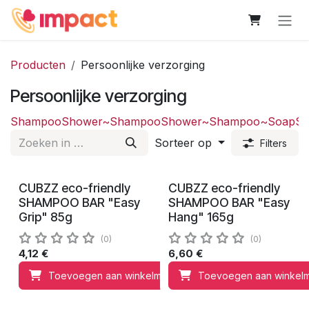
Overslaan naar inhoud
Producten
Persoonlijke verzorging
Persoonlijke verzorging
Shampoo
Shower~Shampoo
Shower~Shampoo~Soap
So
Sorteer op
Filters
CUBZZ eco-friendly
CUBZZ eco-friendly
0,50
€
0,80
€
to charity
to charity
SHAMPOO BAR "Easy
SHAMPOO BAR "Easy
Grip" 85g
Hang" 165g
(0)
(0)
4,12
€
6,60
€
Toevoegen aan winkelmandje
Toevoegen aan winkel
Toevoegen 