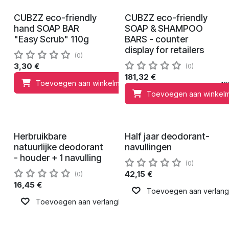
CUBZZ eco-friendly
CUBZZ eco-friendly
0,40
€
21,94
€
to charity
to charity
hand SOAP BAR
SOAP & SHAMPOO
"Easy Scrub" 110g
BARS - counter
display for retailers
(0)
3,30
€
(0)
181,32
€
Toevoegen aan winkelmandje
Toevoegen 
Toevoegen aan winkel
In bespreking
In bespreking
Herbruikbare
Half jaar deodorant-
1,99
€
5,10
€
to charity
to charity
natuurlijke deodorant
navullingen
- houder + 1 navulling
(0)
42,15
€
(0)
16,45
€
Toevoegen aan verlangli
Toevoegen aan verlanglijst