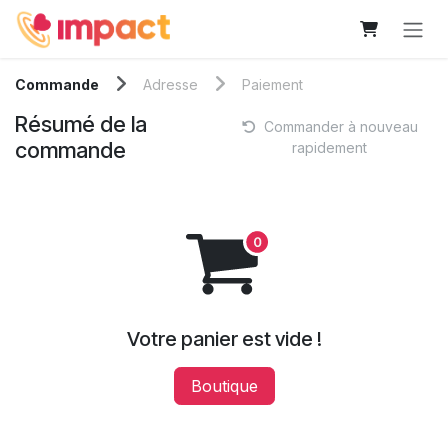
Se rendre au contenu
Commande
Adresse
Paiement
Résumé de la
Commander à nouveau
commande
rapidement
Votre panier est vide !
Boutique